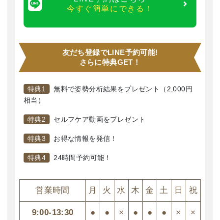
ぜひこの時にお体の悩みや、なりたい理想の状態をお聞
今すぐ簡単にできる！
かせください。
友だち登録でLINE予約可能!
4
さらに特典GET！
特典1
無料で姿勢分析結果をプレゼント（2,000円
相当）
特典2
セルフケア動画をプレゼント
特典3
お得な情報を発信！
特典4
24時間予約可能！
特殊な検査による分析
営業時間
月
火
水
木
金
土
日
祝
お一人おひとりに最適な施術を行うために、最先端のAI姿
勢分析システムや、整形外科的検査法を用いて原因を分
9:00-13:30
●
●
×
●
●
●
×
×
析します。