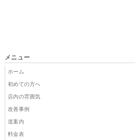
6
メニュー
ホーム
初めての方へ
施術＆セルフケア指導
店内の雰囲気
理論と根拠に基づき、一人ひとりに合わせた、多彩な施
改善事例
術、セルフケアを行い、指導していきます。
道案内
7
料金表