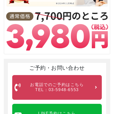
施術に入る前にカウンセリングシートを記入していただ
きます。
記入後当日の流れを説明いたします。
3
ご予約・お問い合わせ
お電話でのご予約はこちら
TEL：03-5948-6553
カウンセリング
よのひ整骨院では痛みの状態や、お体の悩みを解決する
ためにカウンセリングを徹底的に行います。
LINE予約はこちら