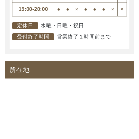
15:00-20:00
●
●
×
●
●
●
×
×
5
定休日
水曜・日曜・祝日
受付終了時間
営業終了１時間前まで
所在地
施術プランの提案
カウンセリングや特殊検査をもとに必要な施術方法、期
間、頻度をお伝えしていきます。
クライアントの理解と納得を得た上で施術に移ります。