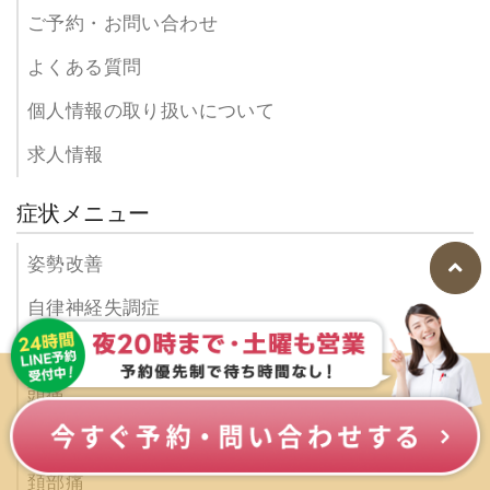
ご予約・お問い合わせ
よくある質問
個人情報の取り扱いについて
求人情報
症状メニュー
姿勢改善
お会計
お会計時に次回のご予約も承ります。
自律神経失調症
ほとんどの方がご予約でお越しいただいております。
なお、クレジットカードもお使いになれますので安心し
慢性疲労
てお会計ができます。
頭痛
ストレートネック
頚部痛